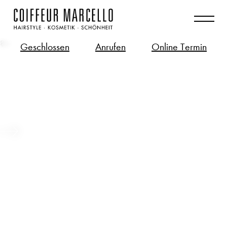
?>
Geschlossen
Anrufen
Online Termin
Long Hair – Bio-Tech Zukunft für
deine langen Haare
Beitrag ansehen