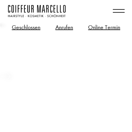
?>
Geschlossen
Anrufen
Online Termin
Long Hair – Bio-Tech Zukunft für
deine langen Haare
Beitrag ansehen