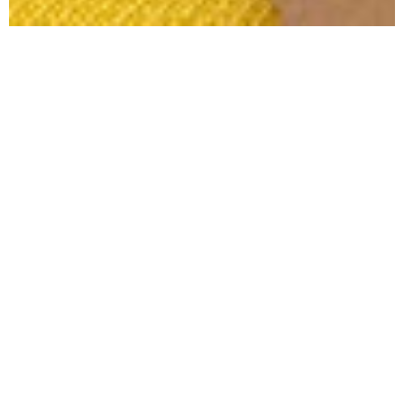
Wirkliche Meisterwerke
sind professionelle
Colortechniken dann,
wenn sie die Natur nicht
nur nachempfinden,
sondern sie sprichwörtlich